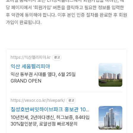
모바일 홈페이지 또는 LH청약플러스에서 회원가입을 하려면, 해
당 페이지에서 '회원가입' 버튼을 클릭하고 필요한 정보를 입력한
후 약관에 동의해야 합니다. 이후 본인 인증 절차를 완료한 후 회원
가입이 완료됩니다.
https://익산펠리피아.kr
광고
익산 세움펠리피아
익산 동부권 시대를 열다, 6월 25일
GRAND OPEN
https://vexor.co.kr/hivepark/
광고
칠성호반써밋하이브파크 홍보관 10년
전세임대
10년전세, 2년마다갱신, 허그보증, 84타입
30%할인분양, 로얄선점 빠르게문의